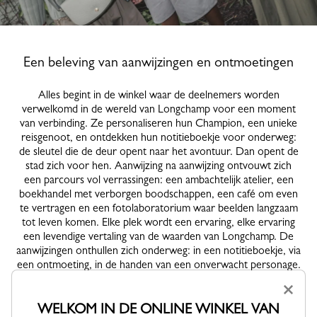
Een beleving van aanwijzingen en ontmoetingen
Alles begint in de winkel waar de deelnemers worden
verwelkomd in de wereld van Longchamp voor een moment
van verbinding. Ze personaliseren hun Champion, een unieke
reisgenoot, en ontdekken hun notitieboekje voor onderweg:
de sleutel die de deur opent naar het avontuur. Dan opent de
stad zich voor hen. Aanwijzing na aanwijzing ontvouwt zich
een parcours vol verrassingen: een ambachtelijk atelier, een
boekhandel met verborgen boodschappen, een café om even
te vertragen en een fotolaboratorium waar beelden langzaam
tot leven komen. Elke plek wordt een ervaring, elke ervaring
een levendige vertaling van de waarden van Longchamp. De
aanwijzingen onthullen zich onderweg: in een notitieboekje, via
een ontmoeting, in de handen van een onverwacht personage.
Het spel is opgebouwd als een bewegend verhaal, gestuurd
×
door intuïtie en nieuwsgierigheid. De silhouetten volgen dit
ritme: looks van Longchamp voor het avontuur, tussen
WELKOM IN DE ONLINE WINKEL VAN