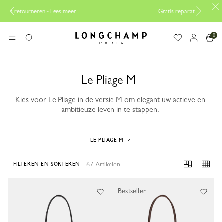
er
Gratis reparaties |
Ontdek onze reparatieservice
0
Longchamp - Home
MENU
Zoeken
Le Pliage M
Kies voor Le Pliage in de versie M om elegant uw actieve en
ambitieuze leven in te stappen.
LE PLIAGE M
67 Artikelen
FILTEREN EN SORTEREN
67 Results
Bestseller