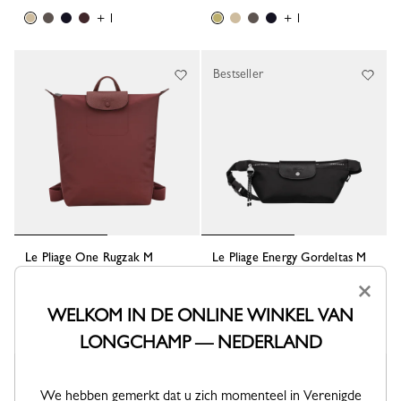
+ 1
+ 1
Bestseller
Le Pliage One Rugzak M
Le Pliage Energy Gordeltas M
Burgundy - Gerecycled canvas
Zwart - Canvas
×
155,00 €
190,00 €
WELKOM IN DE ONLINE WINKEL VAN
+ 1
LONGCHAMP — NEDERLAND
We hebben gemerkt dat u zich momenteel in Verenigde