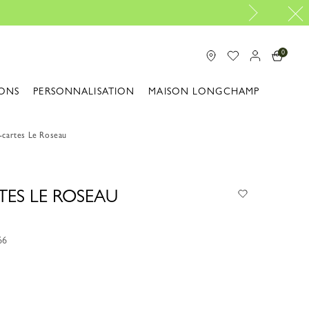
Réparation gratuite |
Découvrir 
0
ONS
PERSONNALISATION
MAISON LONGCHAMP
-cartes Le Roseau
TES LE ROSEAU
66