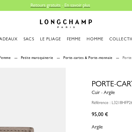
Longchamp - Accueil
ADEAUX
SACS
LE PLIAGE
FEMME
HOMME
COLLECTI
Femme
Petite maroquinerie
Porte-cartes & Porte-monnaie
Porte
PORTE-CAR
Cuir - Argile
Référence : L3218HFP2
95,00 €
Argile