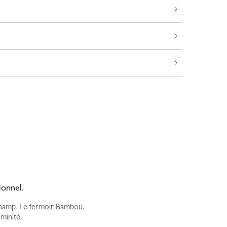
ionnel.
gchamp. Le fermoir Bambou,
minité.