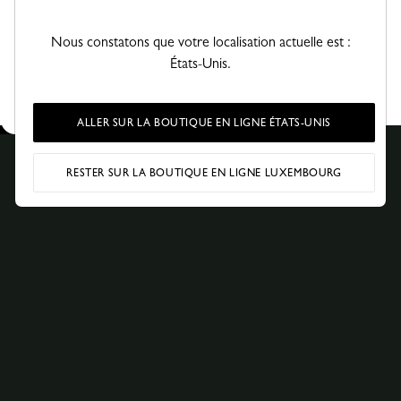
notre service de réparation, où vos pièces préférées sont
restaurées et se voient offrir une seconde vie — un véritable
Nous constatons que votre localisation actuelle est :
exemple de conception réfléchie et durable.
États-Unis.
Cet épisode est un hommage aux artisans qui perpétuent
l’héritage de Longchamp au quotidien.
ALLER SUR LA BOUTIQUE EN LIGNE ÉTATS-UNIS
RESTER SUR LA BOUTIQUE EN LIGNE LUXEMBOURG