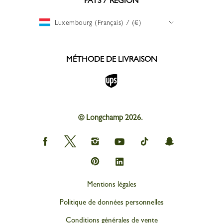
PAYS / RÉGION
Luxembourg (Français) / (€)
MÉTHODE DE LIVRAISON
© Longchamp 2026.
Longchamp
Longchamp
Longchamp
Longchamp
Longchamp
Longchamp
on
on
on
on
on
on
Facebook
Twitter
Instagram
youtube
tik
snapchat
Longchamp
Longchamp
tok
on
on
Pinterest
Linkedin
Mentions légales
Politique de données personnelles
Conditions générales de vente