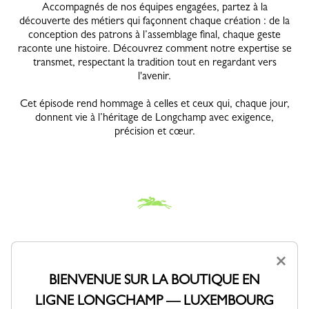
Accompagnés de nos équipes engagées, partez à la
découverte des métiers qui façonnent chaque création : de la
conception des patrons à l’assemblage final, chaque geste
raconte une histoire. Découvrez comment notre expertise se
transmet, respectant la tradition tout en regardant vers
l'avenir.
Cet épisode rend hommage à celles et ceux qui, chaque jour,
donnent vie à l’héritage de Longchamp avec exigence,
précision et cœur.
×
Bienvenue à Segré
BIENVENUE SUR LA BOUTIQUE EN
Bienvenue à Segré, foyer de l’un de nos précieux ateliers, où
LIGNE LONGCHAMP — LUXEMBOURG
le savoir-faire artisanal passe de main en main. Découvrez