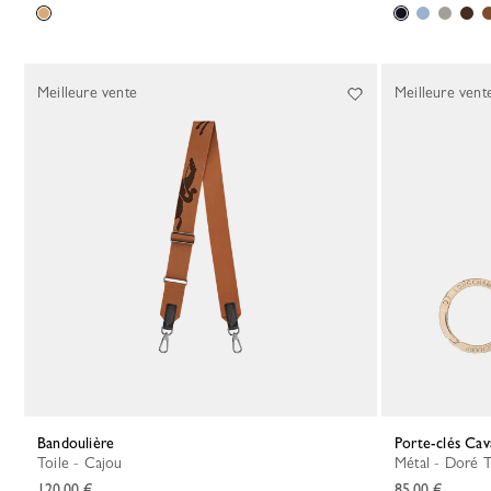
Meilleure vente
Meilleure vent
Bandoulière
Porte-clés Ca
Toile - Cajou
Métal - Doré 
120,00 €
85,00 €