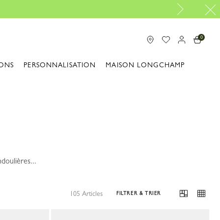
Réparation gratuite |
Découvrir le service de réparati
0
ONS
PERSONNALISATION
MAISON LONGCHAMP
doulières...
105 Articles
FILTRER & TRIER