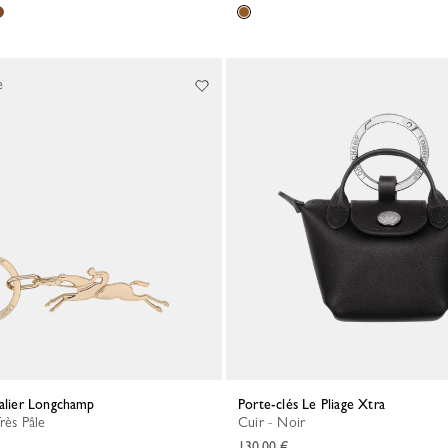
e
valier Longchamp
Porte-clés Le Pliage Xtra
Très Pâle
Cuir - Noir
130,00 €