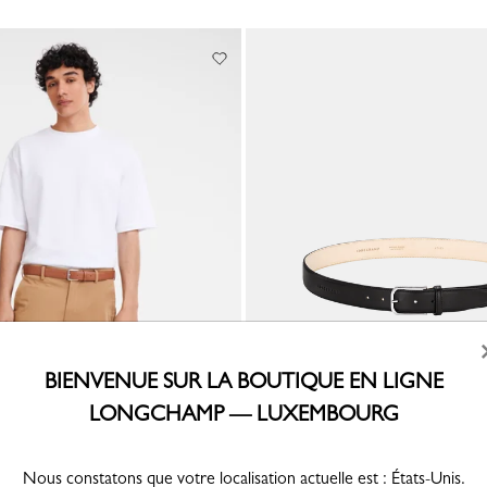
BIENVENUE SUR LA BOUTIQUE EN LIGNE
mme Le Foulonné
Ceinture Homme Longchamp Busin
LONGCHAMP — LUXEMBOURG
l
Cuir - Noir
180,00 €
Nous constatons que votre localisation actuelle est : États-Unis.