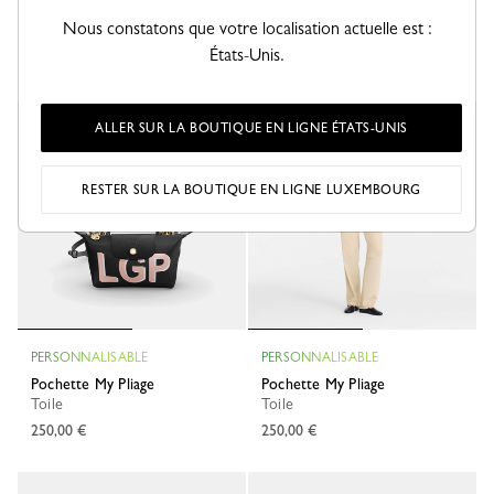
Toile recyclée - Galet
Pochette My Pliage
Nous constatons que votre localisation actuelle est :
90,00 €
Toile
États-Unis.
250,00 €
+ 6
ALLER SUR LA BOUTIQUE EN LIGNE ÉTATS-UNIS
Exclusivité en ligne
Exclusivité en ligne
RESTER SUR LA BOUTIQUE EN LIGNE LUXEMBOURG
PERSONNALISABLE
PERSONNALISABLE
Pochette My Pliage
Pochette My Pliage
Toile
Toile
250,00 €
250,00 €