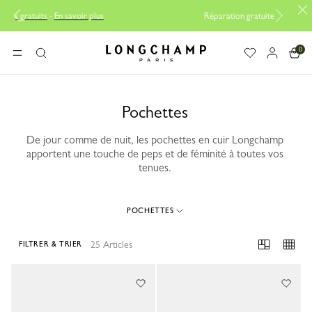
r plus
Réparation gratuite |
Découvrir le service de répara
0
Longchamp - Accueil
MENU
Rechercher
Pochettes
De jour comme de nuit, les pochettes en cuir Longchamp
apportent une touche de peps et de féminité à toutes vos
tenues.
POCHETTES
25 Articles
FILTRER & TRIER
25 Results