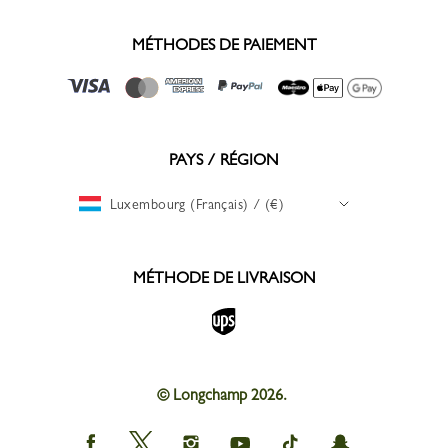
MÉTHODES DE PAIEMENT
PAYS / RÉGION
Luxembourg (Français) / (€)
MÉTHODE DE LIVRAISON
© Longchamp 2026.
Longchamp
Longchamp
Longchamp
Longchamp
Longchamp
Longchamp