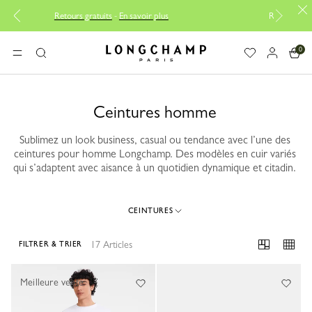
tours gratuits
-
En savoir plus
Réparation gratuite |
Découvri
0
Longchamp - Accueil
MENU
Rechercher
Ceintures homme
Sublimez un look business, casual ou tendance avec l’une des
ceintures pour homme Longchamp. Des modèles en cuir variés
qui s’adaptent avec aisance à un quotidien dynamique et citadin.
CEINTURES
17 Articles
FILTRER & TRIER
17 Results
Meilleure vente