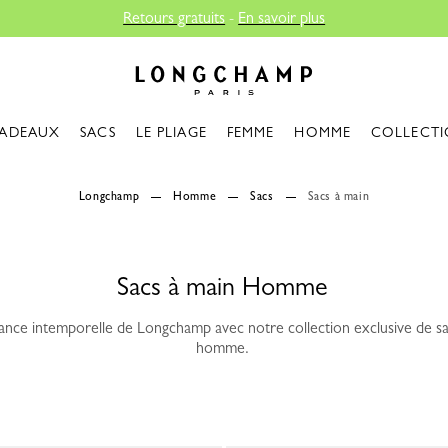
Retours gratuits
-
En savoir plus
Longchamp - Accueil
ADEAUX
SACS
LE PLIAGE
FEMME
HOMME
COLLECTI
Longchamp
Homme
Sacs
Sacs à main
Sacs à main Homme
gance intemporelle de Longchamp avec notre collection exclusive de s
homme.