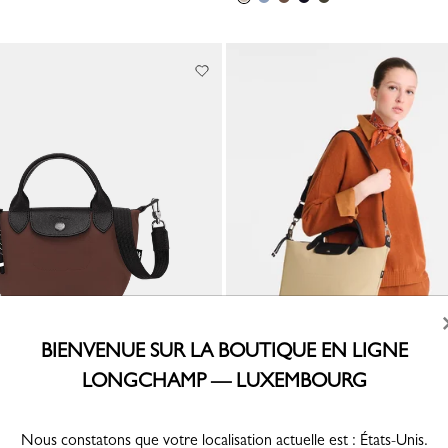
BIENVENUE SUR LA BOUTIQUE EN LIGNE
LONGCHAMP — LUXEMBOURG
Le Pliage Energy
Sac à main L Le Pliage Energy
 - Cacao
Toile recyclée - Argile
240,00 €
Nous constatons que votre localisation actuelle est : États-Unis.