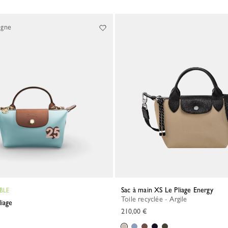
igne
Sac à main XS Le Pliage Energy
BLE
Toile recyclée - Argile
liage
210,00 €