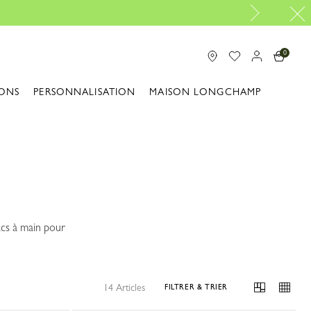
0
ONS
PERSONNALISATION
MAISON LONGCHAMP
acs à main pour
14 Articles
FILTRER & TRIER