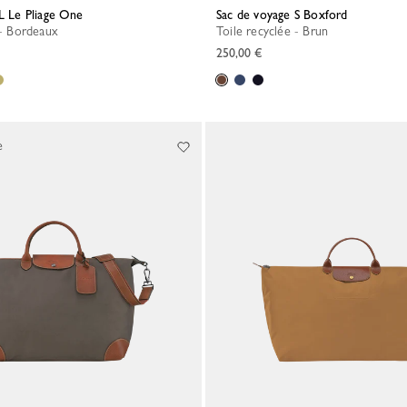
 L Le Pliage One
Sac de voyage S Boxford
e - Bordeaux
Toile recyclée - Brun
250,00 €
e