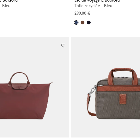
 S Boxford
Sac de voyage L Boxford
 - Bleu
Toile recyclée - Bleu
290,00 €