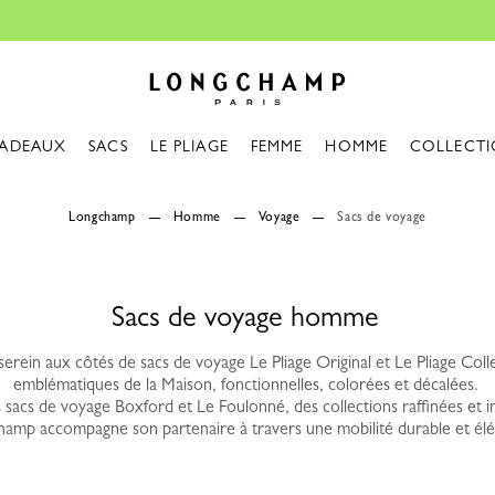
Réparation gratuite |
Découvrir le service de rép
Longchamp - Accueil
ADEAUX
SACS
LE PLIAGE
FEMME
HOMME
COLLECTI
Longchamp
Homme
Voyage
Sacs de voyage
Sacs de voyage homme
serein aux côtés de sacs de voyage Le Pliage Original et Le Pliage Colle
emblématiques de la Maison, fonctionnelles, colorées et décalées.
s sacs de voyage Boxford et Le Foulonné, des collections raffinées et 
amp accompagne son partenaire à travers une mobilité durable et élé