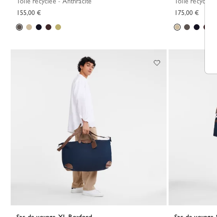
Toile recyclée - Anthracite
Toile recyclée
155,00 €
175,00 €