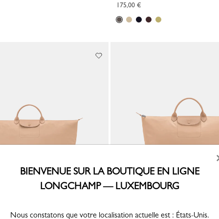
175,00 €
BIENVENUE SUR LA BOUTIQUE EN LIGNE
LONGCHAMP — LUXEMBOURG
 XL Le Pliage One
Sac de voyage L Le Pliage One
Nous constatons que votre localisation actuelle est : États-Unis.