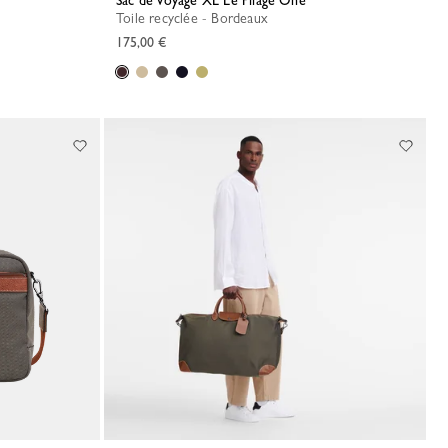
Sac de voyage XL Le Pliage One
Toile recyclée - Bordeaux
175,00 €