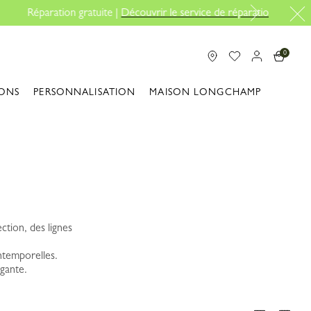
aration
0
ONS
PERSONNALISATION
MAISON LONGCHAMP
ction, des lignes
intemporelles.
gante.