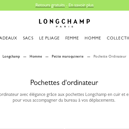
Retours gratuits
-
En savoir plus
Longchamp - Accueil
ADEAUX
SACS
LE PLIAGE
FEMME
HOMME
COLLECTI
Longchamp
Homme
Petite maroquinerie
Pochette Ordinateur
Pochettes d'ordinateur
ordinateur avec élégance grâce aux pochettes Longchamp en cuir et e
pour vous accompagner du bureau à vos déplacements.