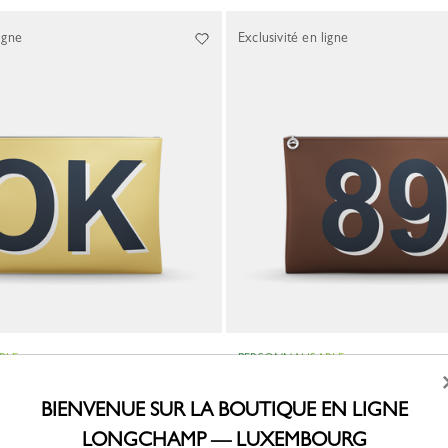
igne
Exclusivité en ligne
BLE
PERSONNALISABLE
nateur My Pliage
Pochette Ordinateur My Pliage
Toile
BIENVENUE SUR LA BOUTIQUE EN LIGNE
200,00 €
LONGCHAMP — LUXEMBOURG