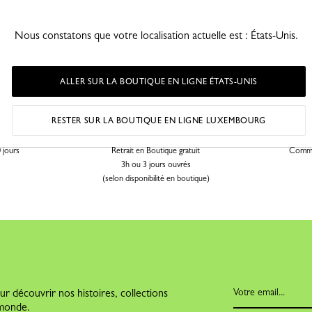
Nous constatons que votre localisation actuelle est : États-Unis.
ALLER SUR LA BOUTIQUE EN LIGNE ÉTATS-UNIS
RESTER SUR LA BOUTIQUE EN LIGNE LUXEMBOURG
CLICK & COLLECT
PA
 jours
Retrait en Boutique gratuit
Comma
3h ou 3 jours ouvrés
(selon disponibilité en boutique)
r découvrir nos histoires, collections
e monde.