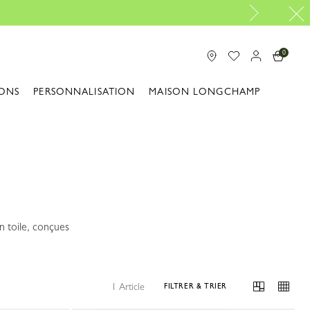
0
ONS
PERSONNALISATION
MAISON LONGCHAMP
n toile, conçues
1 Article
FILTRER & TRIER