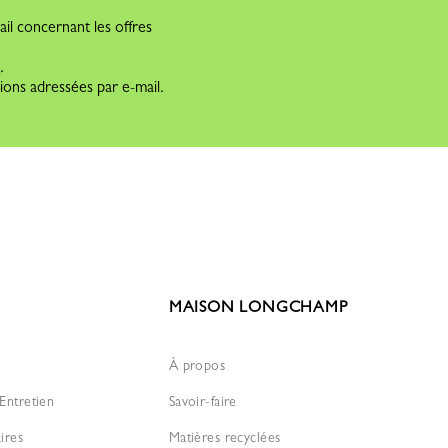
il concernant les offres
s
.
ions adressées par e-mail.
MAISON LONGCHAMP
À propos
Entretien
Savoir-faire
ires
Matières recyclées