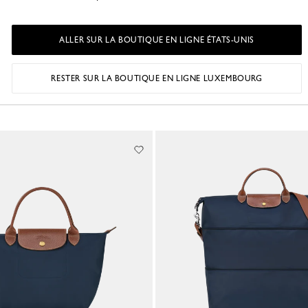
ALLER SUR LA BOUTIQUE EN LIGNE ÉTATS-UNIS
iage Original
Sac à dos M Le Pliage Original
 - Marine
Toile recyclée - Marine
155,00 €
RESTER SUR LA BOUTIQUE EN LIGNE LUXEMBOURG
+ 2
+ 2