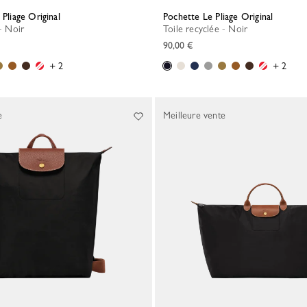
 Pliage Original
Pochette Le Pliage Original
 - Noir
Toile recyclée - Noir
90,00 €
+ 2
+ 2
e
Meilleure vente