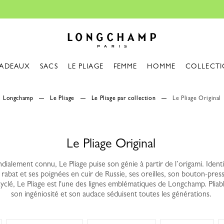
Réparat
Longchamp - Accueil
ADEAUX
SACS
LE PLIAGE
FEMME
HOMME
COLLECTI
Longchamp
Le Pliage
Le Pliage par collection
Le Pliage Original
Le Pliage Original
ialement connu, Le Pliage puise son génie à partir de l’origami. Identif
n rabat et ses poignées en cuir de Russie, ses oreilles, son bouton-pres
clé, Le Pliage est l'une des lignes emblématiques de Longchamp. Pliable,
son ingéniosité et son audace séduisent toutes les générations.