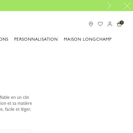
ion gratuite |
Découvrir le service de réparation
0
ONS
PERSONNALISATION
MAISON LONGCHAMP
iable en un clin
sion et sa matière
 facile et léger,