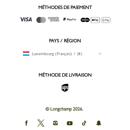
MÉTHODES DE PAIEMENT
PAYS / RÉGION
Luxembourg (Français) / (€)
MÉTHODE DE LIVRAISON
© Longchamp 2026.
Longchamp
Longchamp
Longchamp
Longchamp
Longchamp
Longchamp
on
on
on
on
on
on