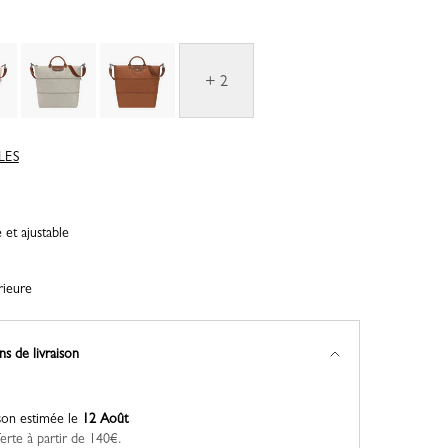
+ 2
LES
et ajustable
rieure
ns de livraison
ison estimée le
12 Août
ferte à partir de 140€.