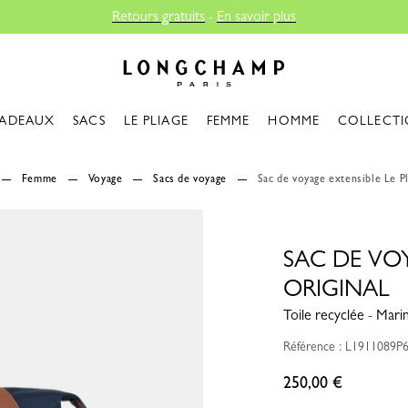
us
Longchamp - Accueil
ADEAUX
SACS
LE PLIAGE
FEMME
HOMME
COLLECTI
Femme
Voyage
Sacs de voyage
Sac de voyage extensible Le Pl
SAC DE VOY
ORIGINAL
Toile recyclée - Mari
Référence : L1911089P
250,00 €