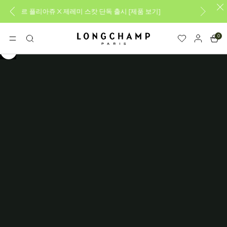
레미 스캇 단독 출시
[
제품 보기
]
새로운 26FW 컬렉션을 만나
0
롱샴 - 홈
메뉴
검
색