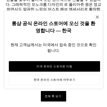
다. 그래픽적인 모노크롬 디자인의 르 플리아쥬 원은 정교
하면서도 깔끔한 느낌의 머스트 해브 액세서리로 활약합
니다. 마지막으로 별빛 아래 모험가를 안내하는 손전등처
×
럼 밤나들이에 완벽한 동반자가 되어 줄 에퓌르 백이 돋보
롱샴 공식 온라인 스토어에 오신 것을 환
입니다.
영합니다 — 한국
베이지부터 카키까지, 자연에서 영감을 받은 다양한 색조
에 스트로베리, 라임, 스카이와 같이 톡톡 튀는 컬러 포인
트로 화사함을 더하고, 강렬한 모카 컬러로 중심을 잡았습
현재 고객님께서는 미국에서 접속 중인 것으로 확인
니다. 액세서리는 여정의 조각을 담고 있습니다. 여권 도
됩니다.
장 모티프, 클로버 자수를 장식한 반다나, 섬세한 부적을
포함한 정교한 디테일이 탁월한 매력을 선사합니다. 수많
은 기억을 담은 심볼은 저마다의 이야기를 간직하고 있습
니다. 사랑스러운 느낌의 유쾌하고 개성 넘치는 맞춤형 가
미국 온라인 스토어로 이동
죽 참, 챔피언은 여행의 마스코트이자 동반자가 되어줍니
다.
한국 온라인 스토어에 머무르기
전체 룩 보기