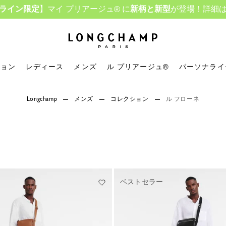
ライン限定
】マイ プリアージュ® に
新柄と新型
が登場！詳細
ロンシャン - ホーム
ション
レディース
メンズ
ル プリアージュ®
パーソナライ
Longchamp
メンズ
コレクション
ル フローネ
ベストセラー