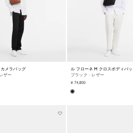
 S カメラバッグ
ル フローネ M クロスボディバ
 レザー
ブラック - レザー
¥ 74,800