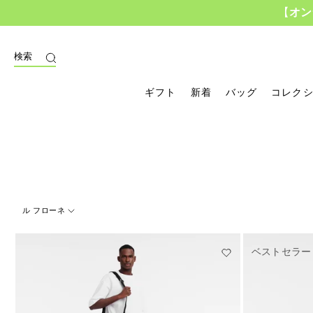
【
オン
じる
検索
ギフト
新着
バッグ
コレク
ル フローネ
24 Results
ベストセラー