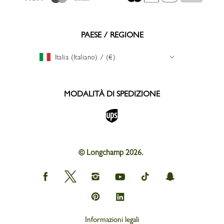
PAESE / REGIONE
Italia (Italiano) / (€)
MODALITÀ DI SPEDIZIONE
© Longchamp 2026.
Longchamp
Longchamp
Longchamp
Longchamp
Longchamp
Longchamp
on
on
on
on
on
on
Facebook
Twitter
Instagram
youtube
tik
snapchat
Longchamp
Longchamp
tok
on
on
Pinterest
Linkedin
Informazioni legali