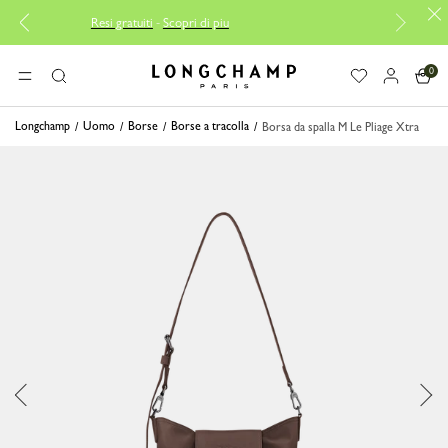
Resi gratuiti
-
Scopri di piu
Consegna gratuit
0
Longchamp - Home
MENU
Ricerca
Longchamp
Uomo
Borse
Borse a tracolla
Borsa da spalla M Le Pliage Xtra