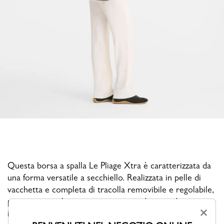
Questa borsa a spalla Le Pliage Xtra è caratterizzata da
una forma versatile a secchiello. Realizzata in pelle di
vacchetta e completa di tracolla removibile e regolabile,
presenta una chiusura a pressione e dispone di un
×
interno ben organizzato con due tasche con cerniera e