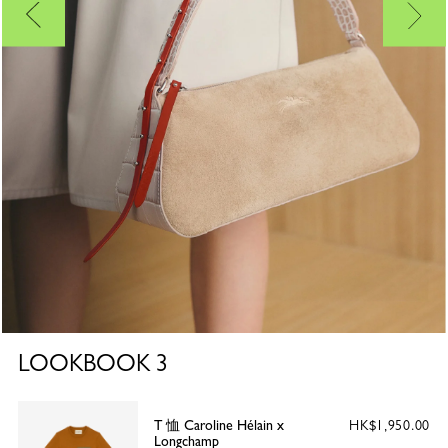
LOOKBOOK
3
T 恤 Caroline Hélain x
HK$1,950.00
Longchamp