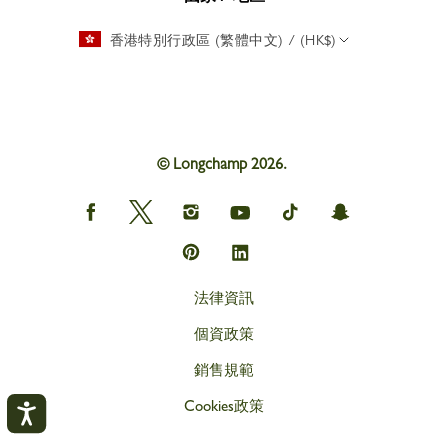
香港特別行政區 (繁體中文) / (HK$)
© Longchamp 2026.
Longchamp
Longchamp
Longchamp
Longchamp
Longchamp
Longchamp
on
on
on
on
on
on
Facebook
Twitter
Instagram
youtube
tik
snapchat
Longchamp
Longchamp
tok
on
on
Pinterest
Linkedin
法律資訊
個資政策
銷售規範
Cookies政策