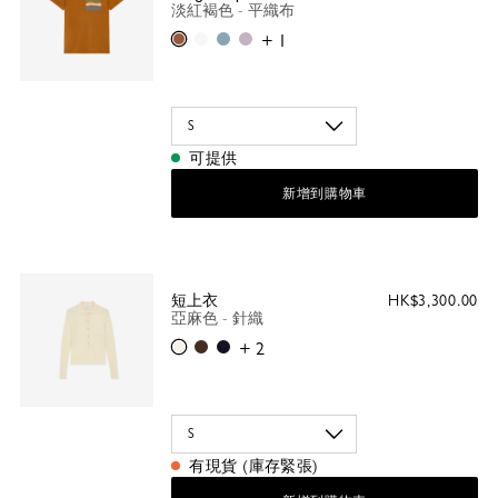
淡紅褐色 - 平織布
淡紅褐色
白色
Thistle
Ballet
+ 1
可提供
新增到購物車
短上衣
HK$3,300.00
亞麻色 - 針織
亞麻色
摩卡色
黑色
+ 2
有現貨 (庫存緊張)