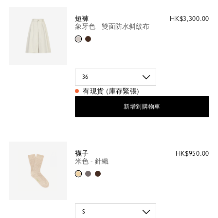
短褲
HK$3,300.00
象牙色 - 雙面防水斜紋布
象牙色
摩卡色
有現貨 (庫存緊張)
新增到購物車
襪子
HK$950.00
米色 - 針織
米色
灰色
摩卡色