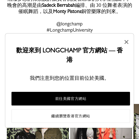
晚會的高潮是由
Sadeck Berrabah
編排、由 30 位舞者表演的
催眠舞蹈，以及
Monty Pistons
銅管樂隊的到來。
@longchamp
#LongchampUniversity
#LongchampSS24
×
歡迎來到 LONGCHAMP 官方網站 — 香
港
我們注意到您的位置目前位於美國。
发现
照片中的房屋之友
前往美國官方網站
繼續瀏覽香港官方網站