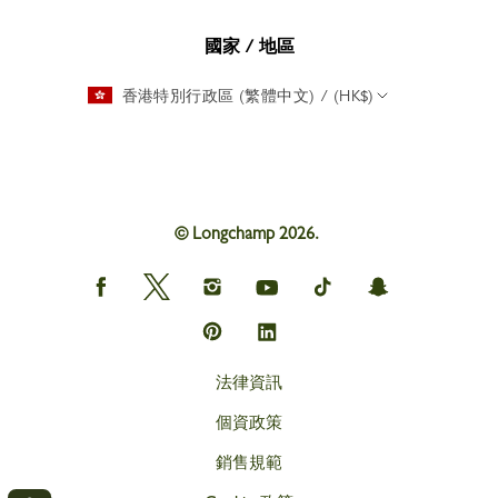
國家 / 地區
香港特別行政區 (繁體中文) / (HK$)
© Longchamp 2026.
Longchamp
Longchamp
Longchamp
Longchamp
Longchamp
Longchamp
on
on
on
on
on
on
Facebook
Twitter
Instagram
youtube
tik
snapchat
Longchamp
Longchamp
tok
on
on
Pinterest
Linkedin
法律資訊
個資政策
銷售規範