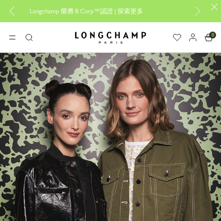
B Corp™認證 |
探索更多
設計專屬您的My Pliage， 線上限定
0
Longchamp - 主頁
選單
搜
尋