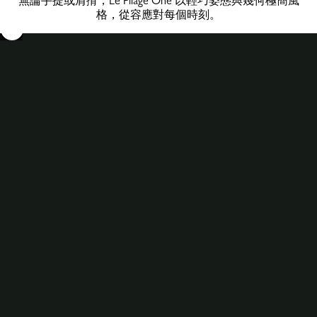
無論手提或肩揹，Le Pliage One 以輕巧姿態與幾何極簡風
格，從容應對每個時刻。