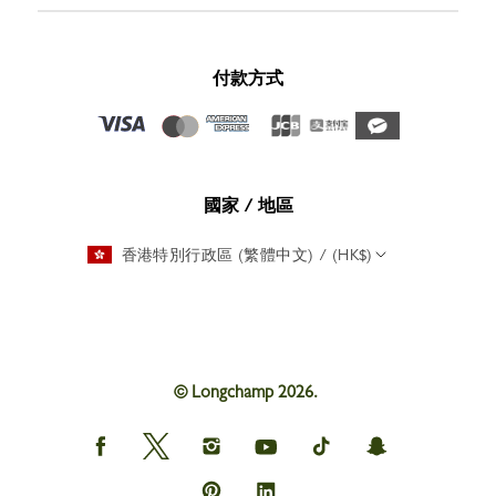
付款方式
國家 / 地區
香港特別行政區 (繁體中文) / (HK$)
© Longchamp 2026.
Longchamp
Longchamp
Longchamp
Longchamp
Longchamp
Longchamp
on
on
on
on
on
on
Facebook
Twitter
Instagram
youtube
tik
snapchat
Longchamp
Longchamp
tok