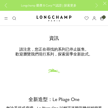
Longchamp 榮膺 B Corp™認證 |
探索更多
設計專
0
Longchamp - 主頁
選單
搜
尋
資訊
請注意，您正在尋找的系列已停止販售。
歡迎瀏覽我們現行系列，探索當季全新款式。
全新造型：Le Pliage One