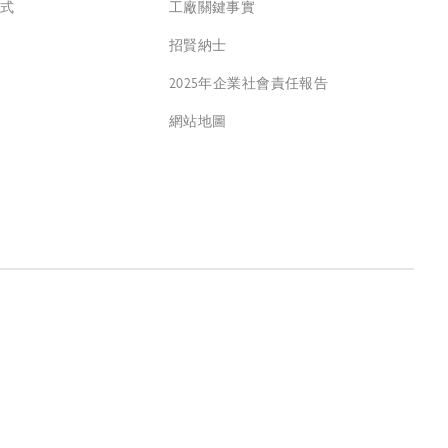
方式
工廠關鍵事實
招賢納士
2025年企業社會責任報告
網站地圖