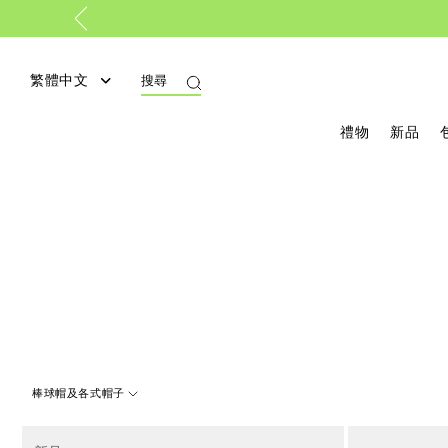
Lo
繁體中文
搜尋
禮物
新品
棒球帽及各式帽子
8 Results