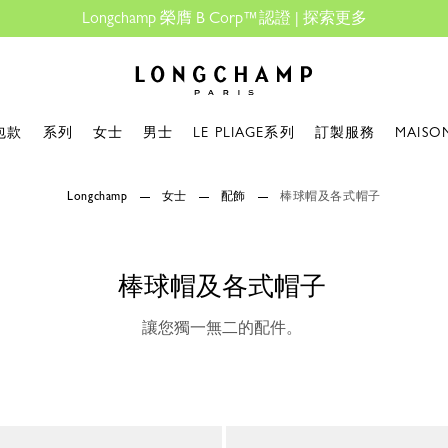
ngchamp 榮膺 B Corp™認證 |
探索更多
Longchamp - 主頁
包款
系列
女士
男士
LE PLIAGE系列
訂製服務
MAISO
Longchamp
女士
配飾
棒球帽及各式帽子
棒球帽及各式帽子
讓您獨一無二的配件。