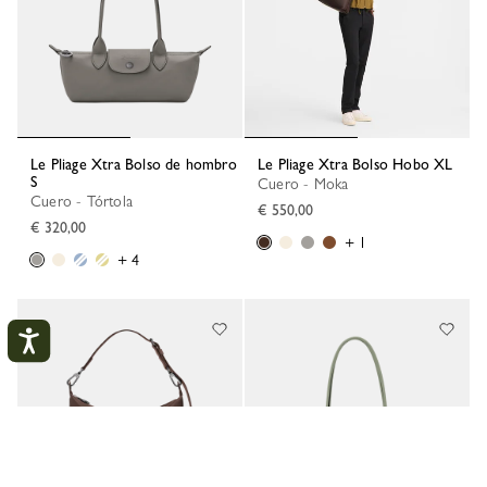
Le Pliage Xtra Bolso de hombro
Le Pliage Xtra Bolso Hobo XL
S
Cuero - Moka
Cuero - Tórtola
€ 550,00
€ 320,00
+ 1
+ 4
Mi cuenta
CERR