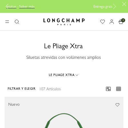
Entrega gratuita desde 100€
0
Longchamp - Home
MENÚ
Buscar
Le Pliage Xtra
Siluetas atrevidas con volúmenes amplios
LE PLIAGE XTRA
107 Artículos
FILTRAR Y ELEGIR
107 Results
Nuevo