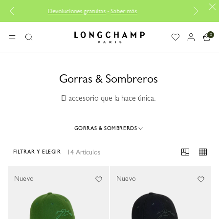
Devoluciones gratuitas
-
Saber más
Ent
0
Longchamp - Home
MENÚ
Buscar
Gorras & Sombreros
El accesorio que la hace única.
GORRAS & SOMBREROS
14 Artículos
FILTRAR Y ELEGIR
14 Results
Nuevo
Nuevo