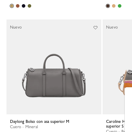
Nuevo
Nuevo
Daylong Bolso con asa superior M
Caroline Hélain x Longchamp Bolso con asa
superior S
Cuero - Mineral
Cuero - Beige