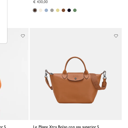
€ 430,00
or S
Le Pliage Xtra Bolso con asa superior S