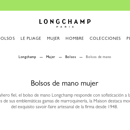
Entrega gratuita d
Longchamp - Home
BOLSOS
LE PLIAGE
MUJER
HOMBRE
COLECCIONES
P
Longchamp
Mujer
Bolsos
Bolsos de mano
Bolsos de mano mujer
ro fiel, el bolso de mano Longchamp responde con sofisticación a la
avés de sus emblemáticas gamas de marroquinería, la Maison destaca m
del exquisito savoir-faire artesanal de la firma desde 1948.