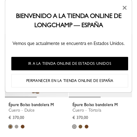
Épure Bolso bandolera S
Épure Bolso shopper XS
×
Cuero - Menta
Cuero - Verde Almendra
€ 320,00
€ 350,00
BIENVENIDO A LA TIENDA ONLINE DE
+ 2
+ 2
LONGCHAMP — ESPAÑA
Vemos que actualmente se encuentra en Estados Unidos.
IR A LA TIENDA ONLINE DE ESTADOS UNIDOS
PERMANECER EN LA TIENDA ONLINE DE ESPAÑA
Épure Bolso bandolera M
Épure Bolso bandolera M
Cuero - Dulce
Cuero - Tórtola
€ 370,00
€ 370,00