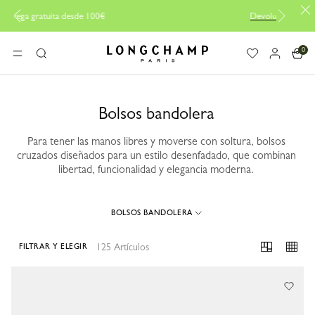
Entrega gratuita desde 100€
0
Longchamp - Home
MENÚ
Buscar
Bolsos bandolera
Para tener las manos libres y moverse con soltura, bolsos
cruzados diseñados para un estilo desenfadado, que combinan
libertad, funcionalidad y elegancia moderna.
BOLSOS BANDOLERA
125 Artículos
FILTRAR Y ELEGIR
125 Results