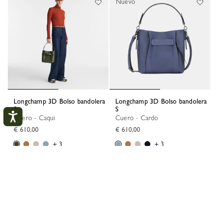
Nuevo
Longchamp 3D Bolso bandolera
Longchamp 3D Bolso bandolera
S
S
Cuero - Caqui
Cuero - Cardo
€ 610,00
€ 610,00
+ 3
+ 3
Mi cuenta
CERR
CONECTARSE
CREAR UNA CUENTA