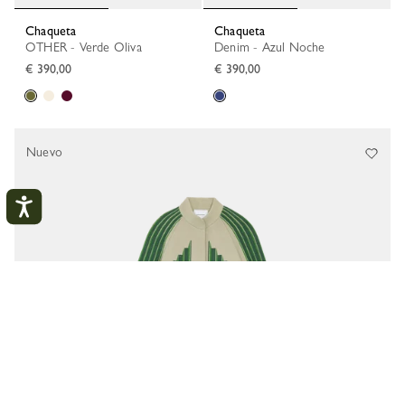
Chaqueta
Chaqueta
OTHER - Verde Oliva
Denim - Azul Noche
€ 390,00
€ 390,00
Nuevo
Mi cuenta
CERR
CONECTARSE
CREAR UNA CUENTA