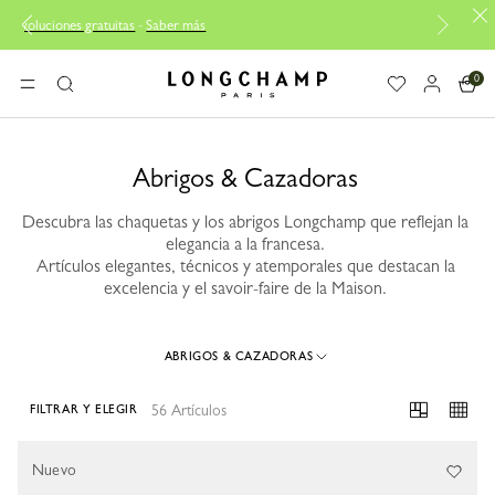
más
Entrega gratuita desde 100€
0
Longchamp - Home
MENÚ
Buscar
Abrigos & Cazadoras
Descubra las chaquetas y los abrigos Longchamp que reflejan la
elegancia a la francesa.
Artículos elegantes, técnicos y atemporales que destacan la
excelencia y el savoir-faire de la Maison.
ABRIGOS & CAZADORAS
56 Artículos
FILTRAR Y ELEGIR
56 Results
Nuevo