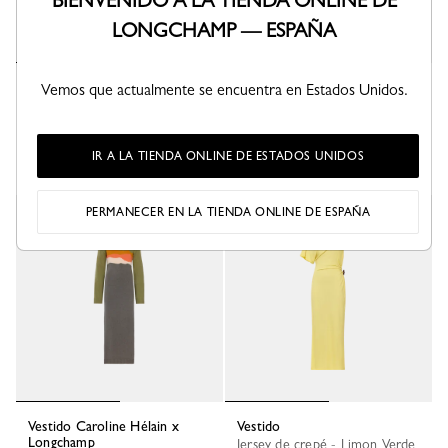
BIENVENIDO A LA TIENDA ONLINE DE
LONGCHAMP — ESPAÑA
Vestido
Vestido
Vemos que actualmente se encuentra en Estados Unidos.
Popelina técnica - Café
Popelina de algodón - Liquen
€ 450,00
€ 450,00
IR A LA TIENDA ONLINE DE ESTADOS UNIDOS
PERMANECER EN LA TIENDA ONLINE DE ESPAÑA
Vestido Caroline Hélain x
Vestido
Longchamp
Jersey de crepé - Limon Verde