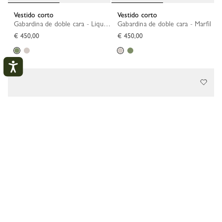
Vestido corto
Vestido corto
Gabardina de doble cara - Liquen
Gabardina de doble cara - Marfil
€ 450,00
€ 450,00
Mi cuenta
CERR
CONECTARSE
CREAR UNA CUENTA
SEGUIMIENTO DEL PEDIDO