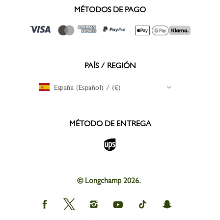
MÉTODOS DE PAGO
PAÍS / REGIÓN
España (Español) / (€)
MÉTODO DE ENTREGA
© Longchamp 2026.
Longchamp
Longchamp
Longchamp
Longchamp
Longchamp
Longchamp
on
on
on
on
on
on
Facebook
Twitter
Instagram
youtube
tik
snapchat