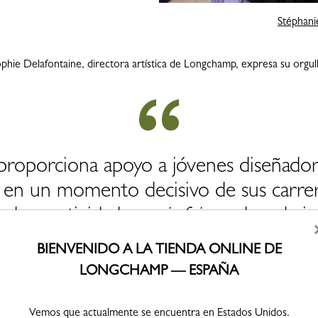
Stéphan
phie Delafontaine, directora artística de Longchamp, expresa su orgul
porciona apoyo a jóvenes diseñado
 en un momento decisivo de sus carr
 de creatividad,
savoir-faire
y descubrim
de ver hasta qué punto esta joven gene
BIENVENIDO A LA TIENDA ONLINE DE
rometida con una moda más responsa
LONGCHAMP — ESPAÑA
Vemos que actualmente se encuentra en Estados Unidos.