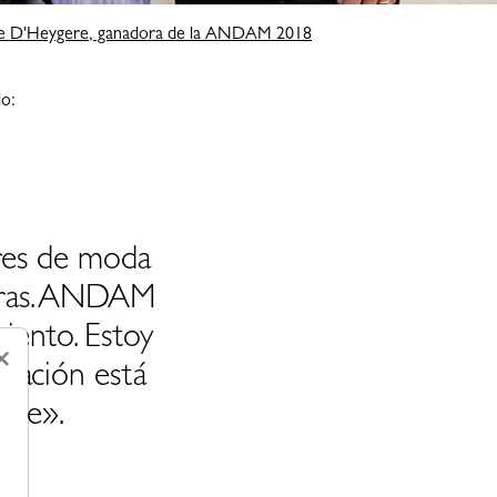
ie D'Heygere, ganadora de la ANDAM 2018
lo:
res de moda
eras. ANDAM
iento. Estoy
×
ración está
ble».