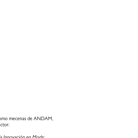
ón. Como mecenas de ANDAM,
ctor.
a Innovación en Moda: