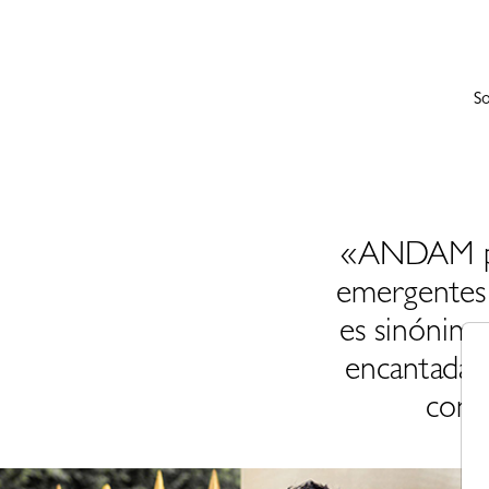
So
«ANDAM pro
emergentes
es sinónimo
encantada 
comp