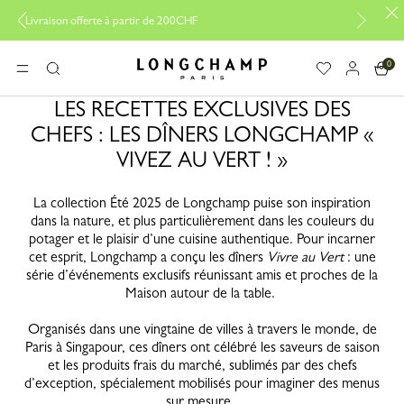
Livraison offerte à partir de 200CHF
0
Longchamp - Accueil
MENU
Rechercher
LES RECETTES EXCLUSIVES DES
CHEFS : LES DÎNERS LONGCHAMP «
VIVEZ AU VERT ! »
La collection Été 2025 de Longchamp puise son inspiration
dans la nature, et plus particulièrement dans les couleurs du
potager et le plaisir d’une cuisine authentique. Pour incarner
cet esprit, Longchamp a conçu les dîners
Vivre au Vert
: une
série d’événements exclusifs réunissant amis et proches de la
Maison autour de la table.
Organisés dans une vingtaine de villes à travers le monde, de
Paris à Singapour, ces dîners ont célébré les saveurs de saison
et les produits frais du marché, sublimés par des chefs
d’exception, spécialement mobilisés pour imaginer des menus
sur mesure.