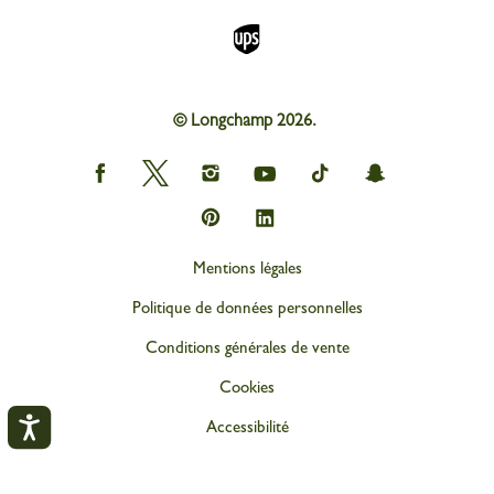
© Longchamp 2026.
Longchamp
Longchamp
Longchamp
Longchamp
Longchamp
Longchamp
on
on
on
on
on
on
Facebook
Twitter
Instagram
youtube
tik
snapchat
Longchamp
Longchamp
tok
on
on
Pinterest
Linkedin
Mentions légales
Politique de données personnelles
Conditions générales de vente
Cookies
Accessibilité