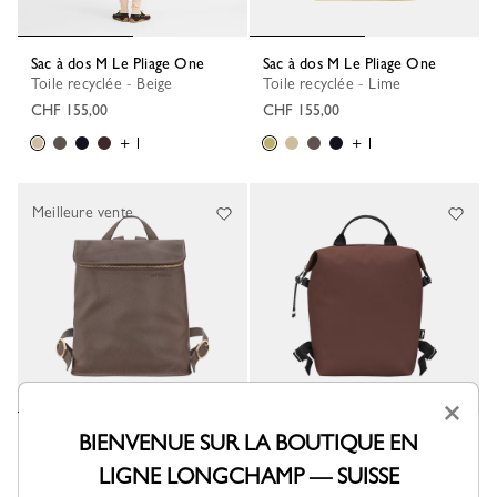
Sac à dos M Le Pliage One
Sac à dos M Le Pliage One
Toile recyclée - Beige
Toile recyclée - Lime
CHF 155,00
CHF 155,00
+ 1
+ 1
Meilleure vente
×
Sac à dos M Le Foulonné
BIENVENUE SUR LA BOUTIQUE EN
Sac à dos L Le Pliage Energy
Cuir - Taupe
Toile recyclée - Cacao
LIGNE LONGCHAMP — SUISSE
CHF 490,00
CHF 250,00