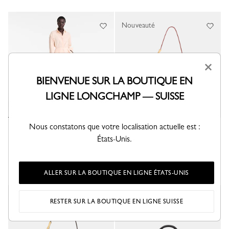
Nouveauté
×
BIENVENUE SUR LA BOUTIQUE EN
LIGNE LONGCHAMP — SUISSE
Nous constatons que votre localisation actuelle est :
Sac cabas L Le Smart
Sac seau XS Le Smart
États-Unis.
Cuir - Végétal
Cuir - Végétal
CHF 990,00
CHF 650,00
ALLER SUR LA BOUTIQUE EN LIGNE ÉTATS-UNIS
Nouveauté
RESTER SUR LA BOUTIQUE EN LIGNE SUISSE