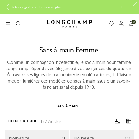
 plus
Livraison offerte à partir de 200CHF
0
Longchamp - Accueil
MENU
Rechercher
Sacs à main Femme
Comme un compagnon indéfectible, le sac à main pour femme
Longchamp répond avec élégance à vos exigences du quotidien.
À travers ses lignes de maroquinerie emblématiques, la Maison
met en lumières des modèles de sacs à main issus d’un savoir-
faire artisanal depuis 1948.
SACS À MAIN
132 Articles
FILTRER & TRIER
132 Results
Nouveauté
Nouveauté