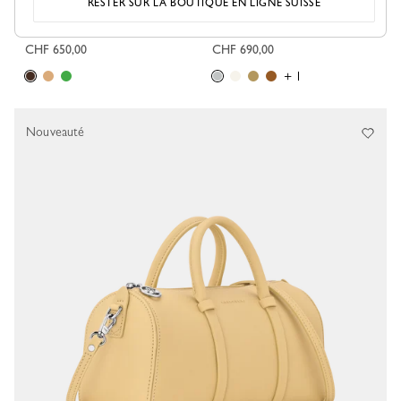
RESTER SUR LA BOUTIQUE EN LIGNE SUISSE
Sac seau XS Le Smart
Sac à main S Daylong
Cuir - Moka
Cuir - Minéral
CHF 650,00
CHF 690,00
+ 1
Nouveauté