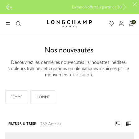
Livraison offerte à partir de 200CHF
0
Longchamp - Accueil
MENU
Rechercher
Nos nouveautés
Découvrez les dernières nouveautés : silhouettes inédites,
couleurs fraîches et créations emblématiques inspirées par le
mouvement et la saison.
FEMME
HOMME
269 Articles
FILTRER & TRIER
269 Results