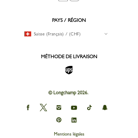
PAYS / RÉGION
Suisse (Français) / (CHF)
MÉTHODE DE LIVRAISON
© Longchamp 2026.
Longchamp
Longchamp
Longchamp
Longchamp
Longchamp
Longchamp
on
on
on
on
on
on
Facebook
Twitter
Instagram
youtube
tik
snapchat
Longchamp
Longchamp
tok
on
on
Pinterest
Linkedin
Mentions légales