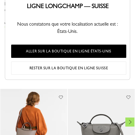
ligne sobre et moderne apporte dynamisme et relief à un
LIGNE LONGCHAMP — SUISSE
quotidien cita...
Voir plus
Nous constatons que votre localisation actuelle est :
VOIR LA COLLECTION LE PLIAGE XTRA
États-Unis.
ALLER SUR LA BOUTIQUE EN LIGNE ÉTATS-UNIS
RESTER SUR LA BOUTIQUE EN LIGNE SUISSE
VOUS AIMEREZ AUSSI