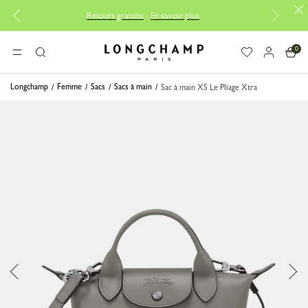
Retours gratuits
-
En savoir plus
0
Longchamp - Accueil
MENU
Rechercher
Longchamp
Femme
Sacs
Sacs à main
Sac à main XS Le Pliage Xtra