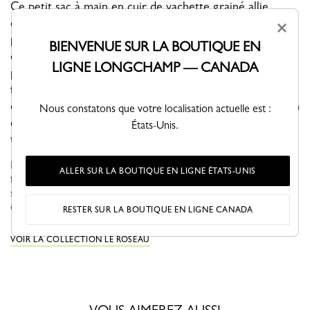
Ce petit sac à main en cuir de vachette grainé allie
élégance et intemporalité. Son format loge téléphone,
×
portefeuille et autres petits accessoires féminins tandis
BIENVENUE SUR LA BOUTIQUE EN
que sa bandoulière ajustable et amovible permet un
LIGNE LONGCHAMP — CANADA
porté en travers, à l'épaule ou à la main. Tel un bijou, le
fermoir Bambou apporte une véritable touche d'éclat et
de féminité. Les lignes graphiques et épurées mettent en
Nous constatons que votre localisation actuelle est :
évidence la souplesse du cuir qui s'embellit au fil du
États-Unis.
temps.
Ligne iconique de la Maison, Le Roseau met en lumière le savoir-
ALLER SUR LA BOUTIQUE EN LIGNE ÉTATS-UNIS
faire maroquinier et artisanal de Longchamp. Le fermoir Bambou,
signature emblématique de la ligne, orne les modèles tel un bijou
q...
Voir plus
RESTER SUR LA BOUTIQUE EN LIGNE CANADA
VOIR LA COLLECTION LE ROSEAU