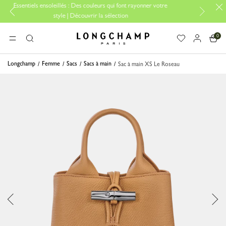
 ensoleillés : Des couleurs qui font rayonner votre
Essentiels de voyage
style | Découvrir la sélection
0
Longchamp - Accueil
MENU
Rechercher
Longchamp
Femme
Sacs
Sacs à main
Sac à main XS Le Roseau