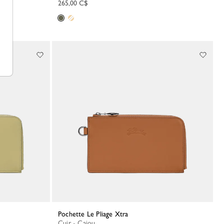
265,00 C$
Pochette Le Pliage Xtra
Cuir - Cajou