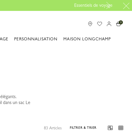
rtir |
Découvrir
0
IAGE
PERSONNALISATION
MAISON LONGCHAMP
élégants.
l dans un sac Le
83 Articles
FILTRER & TRIER