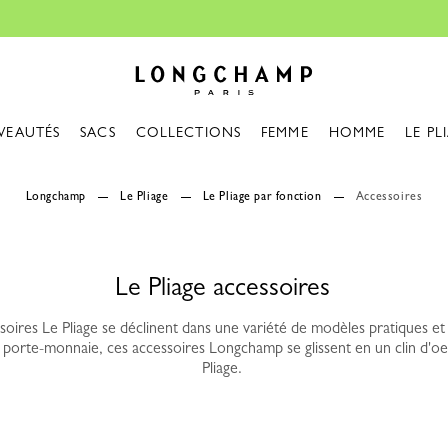
Essentiels de voyage : Prêt pour pa
Longchamp - Accueil
VEAUTÉS
SACS
COLLECTIONS
FEMME
HOMME
LE PL
Longchamp
Le Pliage
Le Pliage par fonction
Accessoires
Le Pliage accessoires
soires Le Pliage se déclinent dans une variété de modèles pratiques et 
 porte-monnaie, ces accessoires Longchamp se glissent en un clin d'oei
Pliage.