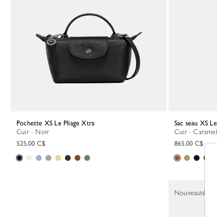
Pochette XS Le Pliage Xtra
Sac seau XS L
Cuir - Noir
Cuir - Carame
525,00 C$
865,00 C$
Nouveauté