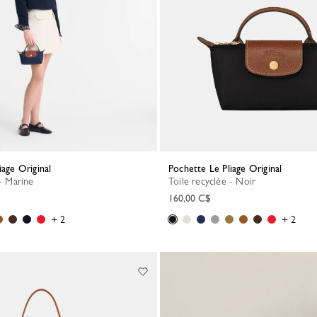
iage Original
Pochette Le Pliage Original
 - Marine
Toile recyclée - Noir
160,00 C$
+ 2
+ 2