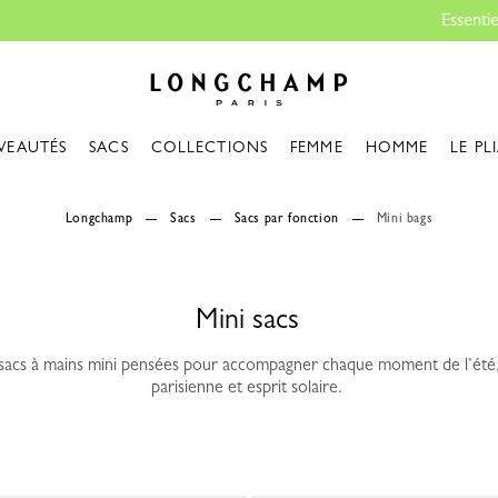
Essentiels de voyage : Prêt pour partir |
Découvrir
Longchamp - Accueil
VEAUTÉS
SACS
COLLECTIONS
FEMME
HOMME
LE PL
Longchamp
Sacs
Sacs par fonction
Mini bags
Mini sacs
acs à mains mini pensées pour accompagner chaque moment de l’été,
parisienne et esprit solaire.