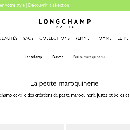
Essentiels de voyage : 
Longchamp - Accueil
VEAUTÉS
SACS
COLLECTIONS
FEMME
HOMME
LE PL
Longchamp
Femme
Petite maroquinerie
La petite maroquinerie
hamp dévoile des créations de petite maroquinerie justes et belles et s