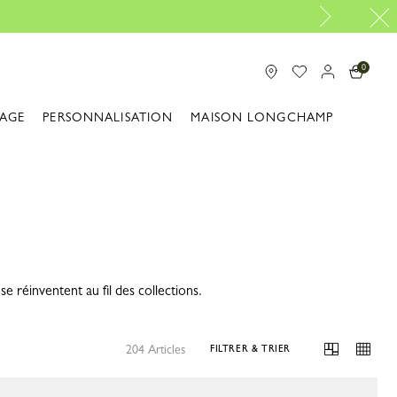
Prêt pour partir |
Découvrir
0
IAGE
PERSONNALISATION
MAISON LONGCHAMP
e réinventent au fil des collections.
204 Articles
FILTRER & TRIER