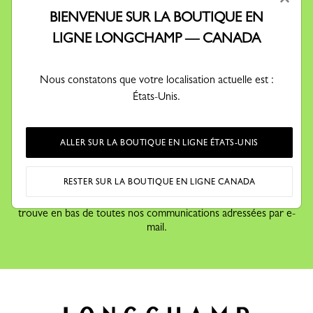
BIENVENUE SUR LA BOUTIQUE EN
RESTONS EN CONTACT
LIGNE LONGCHAMP — CANADA
Recevez notre newsletter pour découvrir nos histoires,
collections et invitations... avant tout le monde.
Nous constatons que votre localisation actuelle est :
États-Unis.
En validant votre inscription à notre newsletter, vous acceptez
de recevoir des informations par email concernant les offres
ALLER SUR LA BOUTIQUE EN LIGNE ÉTATS-UNIS
promotionnelles,
évènements et actualités de Longchamp, conformément à
RESTER SUR LA BOUTIQUE EN LIGNE CANADA
notre
Politique de Données Personnelles
.
Vous pouvez vous désinscrire en cliquant sur le lien qui se
trouve en bas de toutes nos communications adressées par e-
mail.