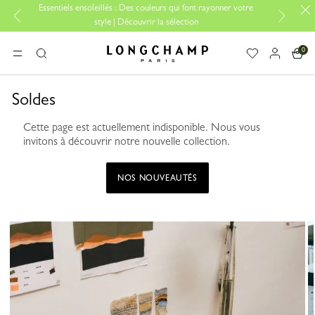
Essentiels ensoleillés : Des couleurs qui font rayonner votre
Es
style | Découvrir la sélection
0
Longchamp - Accueil
MENU
Rechercher
Soldes
Cette page est actuellement indisponible. Nous vous
invitons à découvrir notre nouvelle collection.
NOS NOUVEAUTÉS