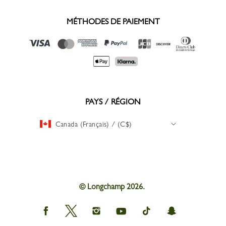
MÉTHODES DE PAIEMENT
PAYS / RÉGION
Canada (Français) / (C$)
© Longchamp 2026.
Longchamp
Longchamp
Longchamp
Longchamp
Longchamp
Longchamp
on
on
on
on
on
on
Facebook
Twitter
Instagram
youtube
tik
snapchat