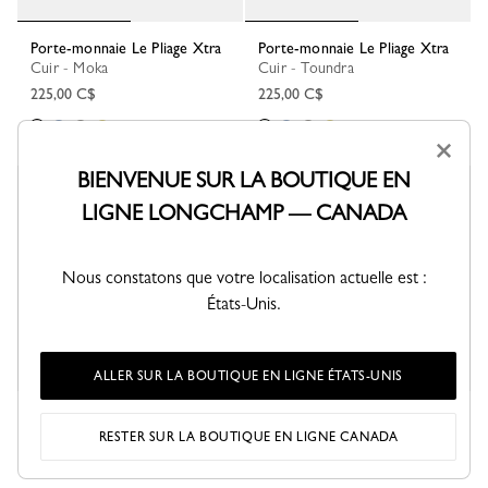
Porte-monnaie Le Pliage Xtra
Porte-monnaie Le Pliage Xtra
Cuir - Moka
Cuir - Toundra
225,00 C$
225,00 C$
+ 3
+ 3
×
BIENVENUE SUR LA BOUTIQUE EN
Meilleure vente
LIGNE LONGCHAMP — CANADA
Nous constatons que votre localisation actuelle est :
États-Unis.
ALLER SUR LA BOUTIQUE EN LIGNE ÉTATS-UNIS
Porte-clés Le Pliage Xtra
Porte-clés Le Pliage Xtra
Cuir - Papier
Cuir - Cajou
RESTER SUR LA BOUTIQUE EN LIGNE CANADA
225,00 C$
195,00 C$