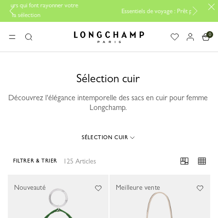
nner votre
Essentiels de voyage : Prêt pour partir |
Découvrir
0
Longchamp - Accueil
MENU
Rechercher
Sélection cuir
Découvrez l'élégance intemporelle des sacs en cuir pour femme
Longchamp.
SÉLECTION CUIR
125 Articles
FILTRER & TRIER
125 Results
Nouveauté
Meilleure vente