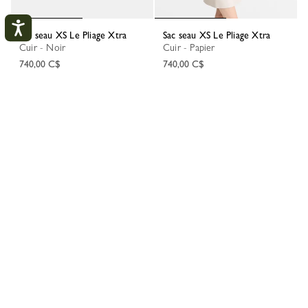
Sac seau XS Le Pliage Xtra
Sac seau XS Le Pliage Xtra
Cuir - Noir
Cuir - Papier
740,00 C$
740,00 C$
Mon compte
+ 3
+ 3
FERM
ME CONNECTER
1
2
3
CRÉER UN COMPTE
SUIVRE MA COMMANDE
Longchamp
Le Pliage
Le Pliage par fonction
Sélection cuir