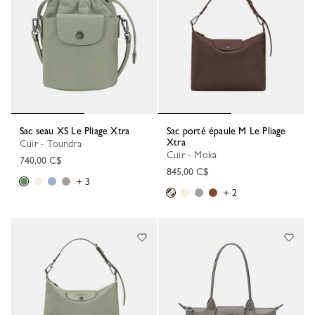
Sac seau XS Le Pliage Xtra
Sac porté épaule M Le Pliage
Xtra
Cuir - Toundra
Cuir - Moka
740,00 C$
845,00 C$
+ 3
+ 2