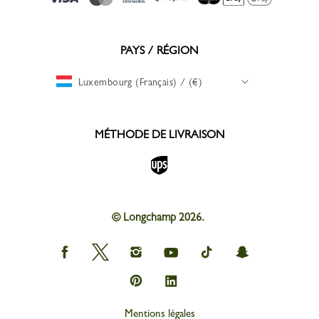
PAYS / RÉGION
Luxembourg (Français) / (€)
MÉTHODE DE LIVRAISON
© Longchamp 2026.
Longchamp
Longchamp
Longchamp
Longchamp
Longchamp
Longchamp
on
on
on
on
on
on
Facebook
Twitter
Instagram
youtube
tik
snapchat
Longchamp
Longchamp
tok
on
on
Pinterest
Linkedin
Mentions légales