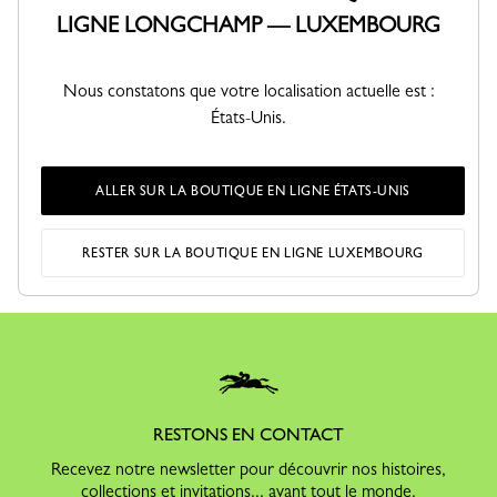
3h ou 3 jours ouvrés
LIGNE LONGCHAMP — LUXEMBOURG
(selon disponibilité en boutique)
Nous constatons que votre localisation actuelle est :
États-Unis.
ALLER SUR LA BOUTIQUE EN LIGNE ÉTATS-UNIS
RÉPARATION GRATUITE
Faites restaurer votre sac
gratuitement:
RESTER SUR LA BOUTIQUE EN LIGNE LUXEMBOURG
Découvrir le service
RESTONS EN CONTACT
Recevez notre newsletter pour découvrir nos histoires,
collections et invitations... avant tout le monde.