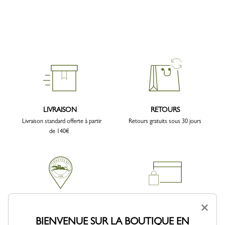
LIVRAISON
RETOURS
Livraison standard offerte à partir
Retours gratuits sous 30 jours
de 140€
×
CLICK & COLLECT
PAIEMENT SÉCURISÉ
Retrait en Boutique gratuit
Commandez en toute confiance
BIENVENUE SUR LA BOUTIQUE EN