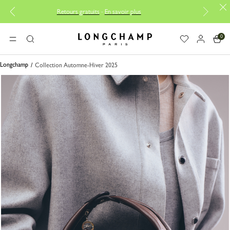
Retours gratuits
-
En savoir plus
Réparation gratui
0
Longchamp - Accueil
MENU
Rechercher
Longchamp
Collection Automne-Hiver 2025