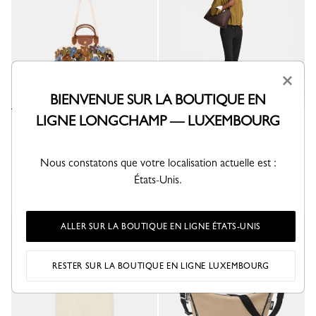
×
BIENVENUE SUR LA BOUTIQUE EN
LIGNE LONGCHAMP — LUXEMBOURG
Sac filet L Le Pliage Collection
Sac porté épaule XL Le Pliage
Xtra
Toile - Lichen
Cuir - Moka
250,00 €
Nous constatons que votre localisation actuelle est :
550,00 €
États-Unis.
+ 1
ALLER SUR LA BOUTIQUE EN LIGNE ÉTATS-UNIS
RESTER SUR LA BOUTIQUE EN LIGNE LUXEMBOURG