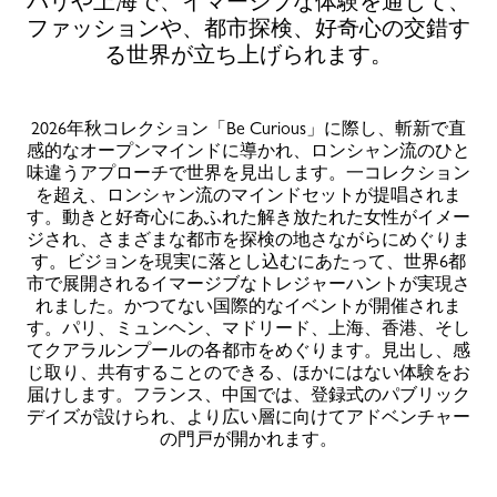
パリや上海で、イマージブな体験を通じて、
ファッションや、都市探検、好奇心の交錯す
る世界が立ち上げられます。
2026年秋コレクション「Be Curious」に際し、斬新で直
感的なオープンマインドに導かれ、ロンシャン流のひと
味違うアプローチで世界を見出します。一コレクション
を超え、ロンシャン流のマインドセットが提唱されま
す。動きと好奇心にあふれた解き放たれた女性がイメー
ジされ、さまざまな都市を探検の地さながらにめぐりま
す。ビジョンを現実に落とし込むにあたって、世界6都
市で展開されるイマージブなトレジャーハントが実現さ
れました。かつてない国際的なイベントが開催されま
す。パリ、ミュンヘン、マドリード、上海、香港、そし
てクアラルンプールの各都市をめぐります。見出し、感
じ取り、共有することのできる、ほかにはない体験をお
届けします。フランス、中国では、登録式のパブリック
デイズが設けられ、より広い層に向けてアドベンチャー
の門戸が開かれます。