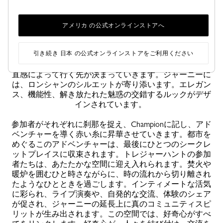
ベースとなるカフェ、イメージがゆっくりと立ち現れる
写真ラボをめぐります。あらゆる空間が体験の場とな
り、それぞれの体験においてロンシャンの理念が体感さ
アメリカ の公式オンラインストアへ
れます。ジャーニーを通じて、さまざまな手がかりがあ
らわになります。旅手帳や邂逅、あるいはサプライズパ
引き続き 日本 の公式オンラインストアをご利用ください
ーソンの手のなかに、カギが握られています。動く物語
さながらに進められるジャーニーにおいては、好奇心と
直感によって行く先が決まっていきます。ジャーニーに
は、ロンシャンのシルエットが寄り添います。エレガン
ス、機能性、解き放たれた魅惑の交錯するルックがデザ
インされています。
参加者がそれぞれに刹那を捉え、Championに記し、アド
ベンチャーを導く赤い糸に昇華させていきます。都市を
めぐるこのアドベンチャーは、最後にひとつのシークレ
ットプレイスに収束されます。トレジャーハントの参加
者たちは、あたたかな空間に迎え入れられます。焚火や
暖炉を囲むひと時さながらに、時の流れから切り離され
たようなひとときを過ごします。インティメートな活気
に彩られ、ライブ演奏や、自発的な交流、体験のシェア
が促され、ジャーニーの延長上に真のコミュニティスピ
リットが生み出されます。この空間では、好奇心がすべ