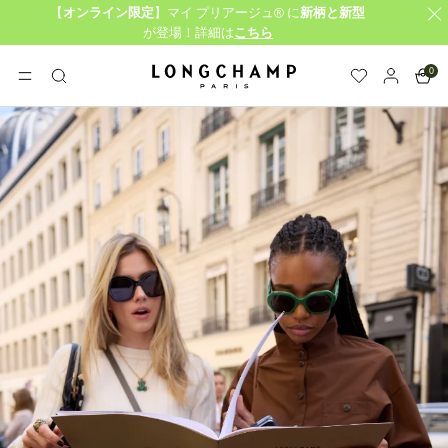
【
オンライン限定
】マイ プリアージュ® に
新柄と新型
が登場！詳細は
こちら
0
ロンシャン - ホーム
メニュー
検
索