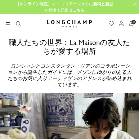
【
オンライン限定
】マイ プリアージュ® に
新柄と新型
が登場！詳細は
こちら
0
ロンシャン - ホーム
メニュー
検
索
職人たちの世界：La Maisonの友人た
ちが愛する場所
ロンシャンとコンスタンタン・リアンのコラボレーシ
ョンから誕生したガイドには、メゾンにゆかりのある人
たちのお気に入りアーティザンのアドレスが詰め込まれ
ています。