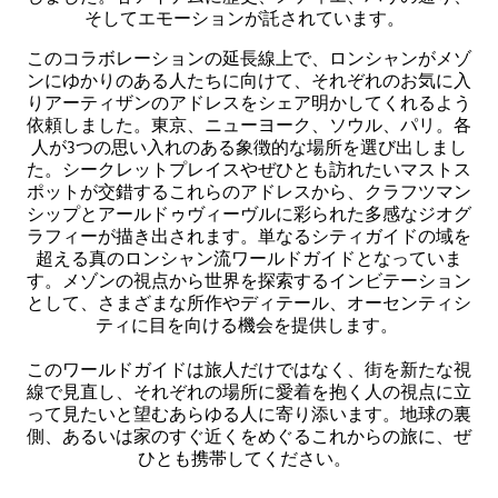
そしてエモーションが託されています。
このコラボレーションの延長線上で、ロンシャンがメゾ
ンにゆかりのある人たちに向けて、それぞれのお気に入
りアーティザンのアドレスをシェア明かしてくれるよう
依頼しました。東京、ニューヨーク、ソウル、パリ。各
人が3つの思い入れのある象徴的な場所を選び出しまし
た。シークレットプレイスやぜひとも訪れたいマストス
ポットが交錯するこれらのアドレスから、クラフツマン
シップとアールドゥヴィーヴルに彩られた多感なジオグ
ラフィーが描き出されます。単なるシティガイドの域を
超える真のロンシャン流ワールドガイドとなっていま
す。メゾンの視点から世界を探索するインビテーション
として、さまざまな所作やディテール、オーセンティシ
ティに目を向ける機会を提供します。
このワールドガイドは旅人だけではなく、街を新たな視
線で見直し、それぞれの場所に愛着を抱く人の視点に立
って見たいと望むあらゆる人に寄り添います。地球の裏
側、あるいは家のすぐ近くをめぐるこれからの旅に、ぜ
ひとも携帯してください。