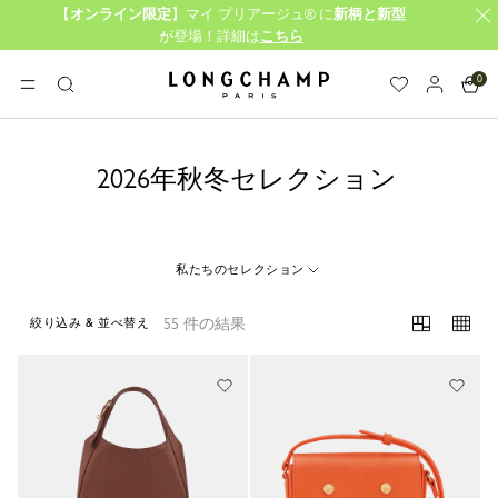
【
オンライン限定
】マイ プリアージュ® に
新柄と新型
が登場！詳細は
こちら
0
ロンシャン - ホーム
メニュー
検
索
2026年秋冬セレクション
私たちのセレクション
55 件の結果
絞り込み & 並べ替え
55 Results