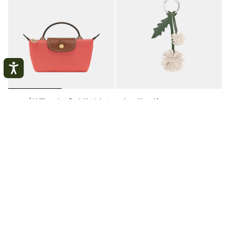
ル プリアージュ® オリジナル
キーリング
マイアカウント
ポーチ
ホワイト - レザー
閉
ストロベリー - リサイクルキャンバス
じ
¥ 27,500
る
¥ 18,700
ログインする
+ 6
アカウントを作成する
私の注文を追跡する
1
2