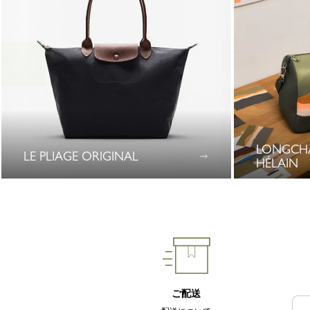
LONGCHA
LE PLIAGE ORIGINAL
HÉLAIN
0 Results
ご配送