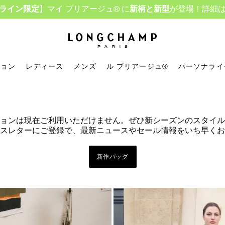
ライン限定
】マイ プリアージュ® に
新柄と新型
が登場！詳細
ロンシャン - ホーム
ション
レディース
メンズ
ル プリアージュ®
パーソナライ
ョンは現在ご利用いただけません。ぜひ新シーズンのスタイル
スレターにご登録で、最新ニュースやセール情報をいち早くお
新作バッグ