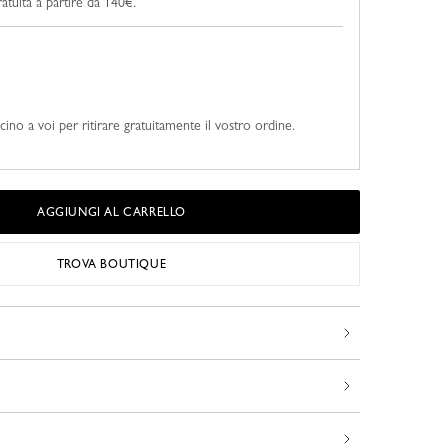
tuita a partire da 140€.
cino a voi per ritirare gratuitamente il vostro ordine.
AGGIUNGI AL CARRELLO
TROVA BOUTIQUE