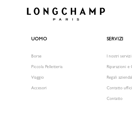
UOMO
SERVIZI
Borse
I nostri servizi
Piccola Pelletteria
Riparazioni e
Viaggio
Regali aziendal
Accesori
Contatto uffic
Contatto