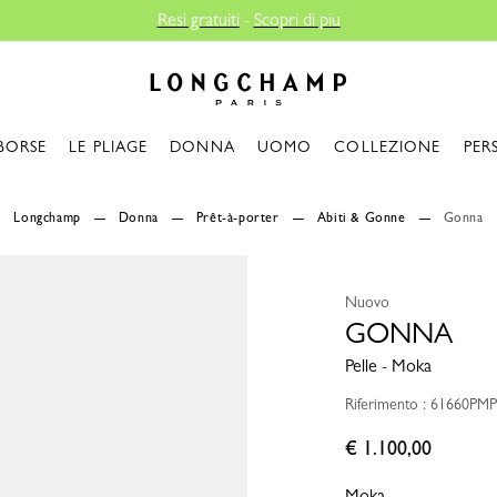
i di piu
Longchamp - Home
BORSE
LE PLIAGE
DONNA
UOMO
COLLEZIONE
PER
Longchamp
Donna
Prêt-à-porter
Abiti & Gonne
Gonna
Nuovo
GONNA
Pelle - Moka
Riferimento : 61660PM
€ 1.100,00
Moka