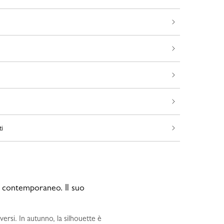
ti
k contemporaneo. Il suo
si. In autunno, la silhouette è