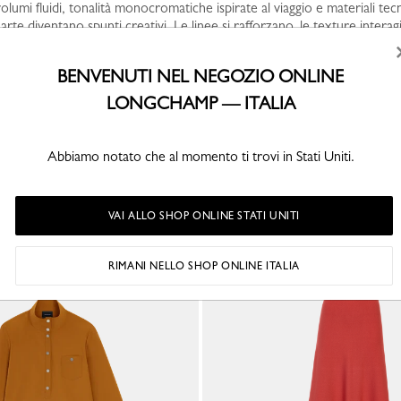
lumi fluidi, tonalità monocromatiche ispirate al viaggio e materiali tecn
 arte diventano spunti creativi. Le linee si rafforzano, le texture interag
vo, bilanciando struttura e sensorialità, libertà e stile esclusivo.
BENVENUTI NEL NEGOZIO ONLINE
LONGCHAMP — ITALIA
Abbiamo notato che al momento ti trovi in Stati Uniti.
POTREBBE ANCHE PIACERTI
VAI ALLO SHOP ONLINE STATI UNITI
RIMANI NELLO SHOP ONLINE ITALIA