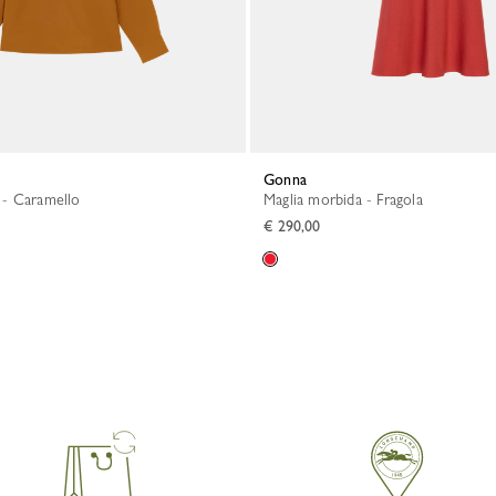
Gonna
o - Caramello
Maglia morbida - Fragola
€ 290,00