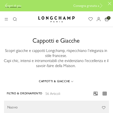
Consegna gratuita a partire da 140€
0
Longchamp - Home
MENU
Ricerca
Cappotti e Giacche
Scopri giacche e cappotti Longchamp, rispecchiano l’eleganza in
stile francese.
Capi chic, intensi e intramontabili che evidenziano l'eccellenza e il
savoir-faire della Maison.
CAPPOTTI & GIACCHE
56 Articoli
FILTRO & ORDINAMENTO
56 Results
Nuovo