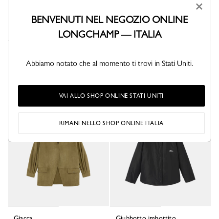
×
BENVENUTI NEL NEGOZIO ONLINE
LONGCHAMP — ITALIA
Giacca kimono
Giacca
Taffetà tecnico - Lime
Crêpe - Nero
Abbiamo notato che al momento ti trovi in Stati Uniti.
€ 480,00
€ 750,00
+ 4
VAI ALLO SHOP ONLINE STATI UNITI
RIMANI NELLO SHOP ONLINE ITALIA
Giacca
Giubbotto imbottito