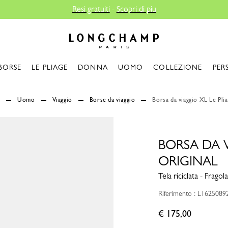
Resi gratuiti
-
Scopri di piu
Longchamp - Home
BORSE
LE PLIAGE
DONNA
UOMO
COLLEZIONE
PER
p
Uomo
Viaggio
Borse da viaggio
Borsa da viaggio XL Le Plia
BORSA DA V
ORIGINAL
Tela riciclata - Fragola
Riferimento : L1625089
€ 175,00