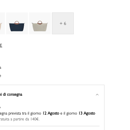
+ 6
IE
a
e
ni di consegna
o
gna prevista tra il giorno
12 Agosto
e il giorno
13 Agosto
tuita a partire da 140€.