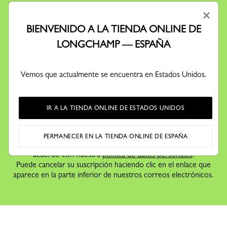
×
BIENVENIDO A LA TIENDA ONLINE DE
LONGCHAMP — ESPAÑA
MANTÉNGASE EN CONTACTO
Suscríbase a nuestra newsletter para enterarse antes que nadie
de nuestras historias, colecciones e invitaciones.
Vemos que actualmente se encuentra en Estados Unidos.
IR A LA TIENDA ONLINE DE ESTADOS UNIDOS
Al suscribirse a nuestra newsletter, acepta recibir información
sobre ofertas comerciales,
PERMANECER EN LA TIENDA ONLINE DE ESPAÑA
eventos y noticias de Longchamp por correo electrónico de
acuerdo con nuestra
política de datos personales
.
Puede cancelar su suscripción haciendo clic en el enlace que
aparece en la parte inferior de nuestros correos electrónicos.